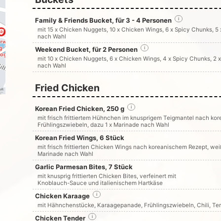
Family & Friends Bucket, für 3 - 4 Personen
i
mit 15 x Chicken Nuggets, 10 x Chicken Wings, 6 x Spicy Chunks, 5 
nach Wahl
Weekend Bucket, für 2 Personen
i
mit 10 x Chicken Nuggets, 6 x Chicken Wings, 4 x Spicy Chunks, 2 x
nach Wahl
Fried Chicken
Korean Fried Chicken, 250 g
i
mit frisch frittiertem Hühnchen im knusprigem Teigmantel nach k
Frühlingszwiebeln, dazu 1 x Marinade nach Wahl
Korean Fried Wings, 6 Stück
mit frisch frittierten Chicken Wings nach koreanischem Rezept, we
Marinade nach Wahl
Garlic Parmesan Bites, 7 Stück
mit knusprig frittierten Chicken Bites, verfeinert mit
Knoblauch-Sauce und italienischem Hartkäse
Chicken Karaage
i
mit Hähnchenstücke, Karaagepanade, Frühlingszwiebeln, Chili, T
Chicken Tender
i