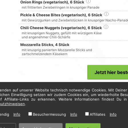
Onion Rings (vegetarisch), 6 Stück
i
mit frittierten Zwiebelringen in knuspriger Panade
Pickle & Cheese Bites (vegetarisch), 6 Stück
i
mit Gewürzgurken und Zwiebelstücken in knuspriger Nacho-Panad
Chili Cheese Nuggets (vegetarisch), 6 Stück
i
mit knusprigen Nuggets, gefüllt mit würzigem Käse
und angenehmer Chili-Schärfe
Mozzarella Sticks, 4 Stück
mit knusprig panierten Mozzarella Sticks und
zartschmelzendem Käsekern
Jetzt hier best
enden auf unserer Website technisch notwendige Cookies. Mit Deiner 
* Alle Preise in Euro inkl. gesetzl. MwSt. Abbildungen können ggf. abweichen.
lichen Einwilligung setzen wir zudem Cookies ein, um wiederholte Be
Informationen zu Inhalts- und Zusatzstoffen finden Sie unter
i
uf Affiliate-Links zu erkennen. Weitere Informationen findest Du i
hutzhinweisen
.
endig
Info
Besuchermessung
Info
Affiliates
Info
Home
·
Impressum
·
Datenschutzhinweise
·
AGB
© 2026 Der Holländer - Hosting by
restablo.de