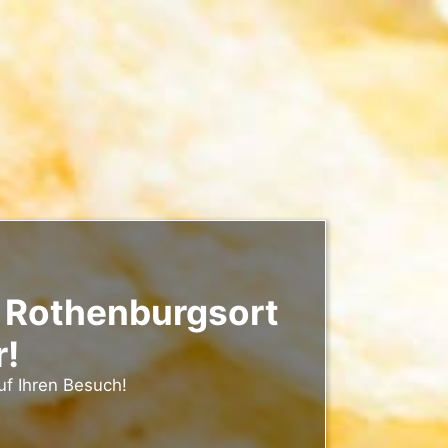
 Rothenburgsort
r!
uf Ihren Besuch!