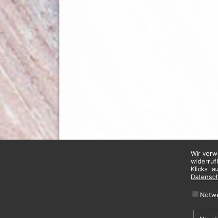
Wir verw
widerruf
Klicks a
Datensc
Notw