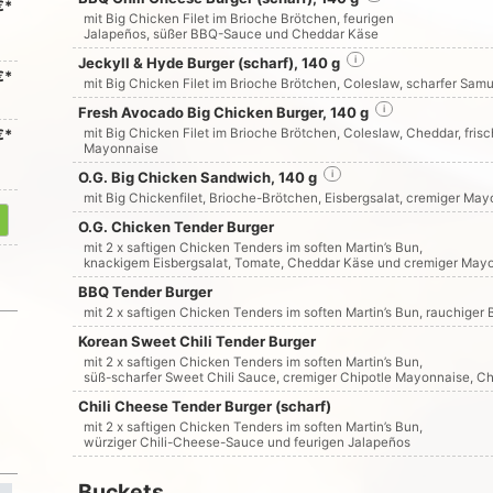
€*
mit Big Chicken Filet im Brioche Brötchen, feurigen
Jalapeños, süßer BBQ-Sauce und Cheddar Käse
Jeckyll & Hyde Burger (scharf), 140 g
i
€*
mit Big Chicken Filet im Brioche Brötchen, Coleslaw, scharfer S
Fresh Avocado Big Chicken Burger, 140 g
i
€*
mit Big Chicken Filet im Brioche Brötchen, Coleslaw, Cheddar, f
Mayonnaise
O.G. Big Chicken Sandwich, 140 g
i
mit Big Chickenfilet, Brioche-Brötchen, Eisbergsalat, cremiger M
O.G. Chicken Tender Burger
mit 2 x saftigen Chicken Tenders im soften Martin’s Bun,
knackigem Eisbergsalat, Tomate, Cheddar Käse und cremiger May
BBQ Tender Burger
mit 2 x saftigen Chicken Tenders im soften Martin’s Bun, rauchig
Korean Sweet Chili Tender Burger
mit 2 x saftigen Chicken Tenders im soften Martin’s Bun,
süß-scharfer Sweet Chili Sauce, cremiger Chipotle Mayonnaise, 
Chili Cheese Tender Burger (scharf)
mit 2 x saftigen Chicken Tenders im soften Martin’s Bun,
würziger Chili-Cheese-Sauce und feurigen Jalapeños
Buckets