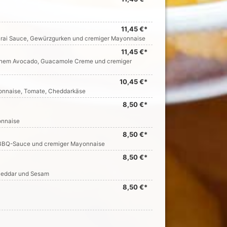
11,45 €*
amurai Sauce, Gewürzgurken und cremiger Mayonnaise
11,45 €*
rischem Avocado, Guacamole Creme und cremiger
10,45 €*
ayonnaise, Tomate, Cheddarkäse
8,50 €*
onnaise
8,50 €*
er BBQ-Sauce und cremiger Mayonnaise
8,50 €*
Cheddar und Sesam
8,50 €*