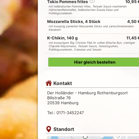
Tokio Pommes frites
i
10,95 
mit holländischer Pommes frites, Teriyaki Sauce marinierten
Hähnchenfiletstreifen, holländischen Gouda Käse und
Frühlingszwiebeln
Mozzarella Sticks, 4 Stück
4,50 
mit knusprig panierten Mozzarella Sticks und zartschmelzendem
Käsekern
K-Chikin, 140 g
11,45 
mit knusprigem Big Chicken Filet im soften Brioche Bun, cremiger
Chipotle Mayonnaise, Teriyaki Sauce, Gewürzgurken,
Frühlingszwiebeln, Coleslaw und Sesam
Hier gleich bestellen
Kontakt
Der Holländer - Hamburg Rothenburgsort
Billstraße 76
20539 Hamburg
Tel.: 0171-3452247
Standort