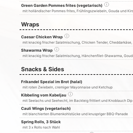
Green Garden Pommes frites (vegetarisch)
i
mit holländischer Pommes frites, Frühlingszwiebeln, Gouda und Ki
Wraps
Caesar Chicken Wrap
i
mit knackig frischer Salatmischung, Chicken Tender, Cheddarkäse,
Shawarma Wrap
i
mit knackig frischer Salatmischung, Hänchenfilet-Shawarma, Go
Snacks & Sides
Frikandel Spezial im Brot (halal)
mit roten Zwiebeln, cremiger Mayonnaise und Ketchup
Kibbeling vom Kabeljau
i
mit Seelachs und Seehecht, im Backteig frittiert und Knoblauch Dip
Cauli Wings (vegetarisch)
mit blanchierten Blumenkohlstücke und knuspriger BBQ-Panade
Spring Rolls, 3 Stück
mit 3 x Rolls nach Wahl