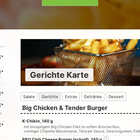
€*
€*
Gerichte Karte
n
€*
Salate
Gerichte
Extras
Getränke
Dessert
€*
Big Chicken & Tender Burger
n,
K-Chikin, 140 g
€*
mit knusprigem Big Chicken Filet im soften Brioche Bun,
cremiger Chipotle Mayonnaise, Teriyaki Sauce, Gewürzgurken, Fr
BBQ Chili Cheese Burger (scharf), 140 g
i