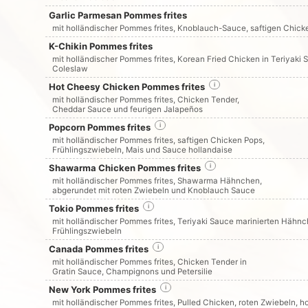
Garlic Parmesan Pommes frites
mit holländischer Pommes frites, Knoblauch-Sauce, saftigen Chic
K-Chikin Pommes frites
mit holländischer Pommes frites, Korean Fried Chicken in Teriyaki
Coleslaw
Hot Cheesy Chicken Pommes frites
i
mit holländischer Pommes frites, Chicken Tender,
Cheddar Sauce und feurigen Jalapeños
Popcorn Pommes frites
i
mit holländischer Pommes frites, saftigen Chicken Pops,
Frühlingszwiebeln, Mais und Sauce hollandaise
Shawarma Chicken Pommes frites
i
mit holländischer Pommes frites, Shawarma Hähnchen,
abgerundet mit roten Zwiebeln und Knoblauch Sauce
Tokio Pommes frites
i
mit holländischer Pommes frites, Teriyaki Sauce marinierten Hähnc
Frühlingszwiebeln
Canada Pommes frites
i
mit holländischer Pommes frites, Chicken Tender in
Gratin Sauce, Champignons und Petersilie
New York Pommes frites
i
mit holländischer Pommes frites, Pulled Chicken, roten Zwiebeln,