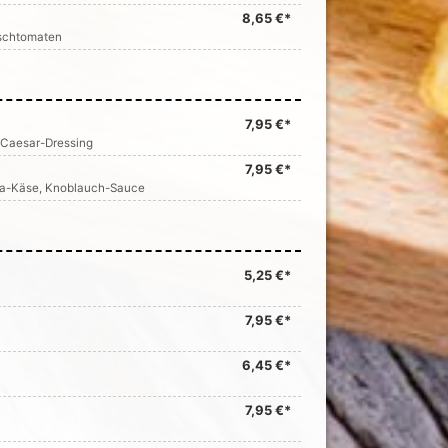
8,65 €*
rschtomaten
7,95 €*
 Caesar-Dressing
7,95 €*
uda-Käse, Knoblauch-Sauce
5,25 €*
7,95 €*
6,45 €*
7,95 €*