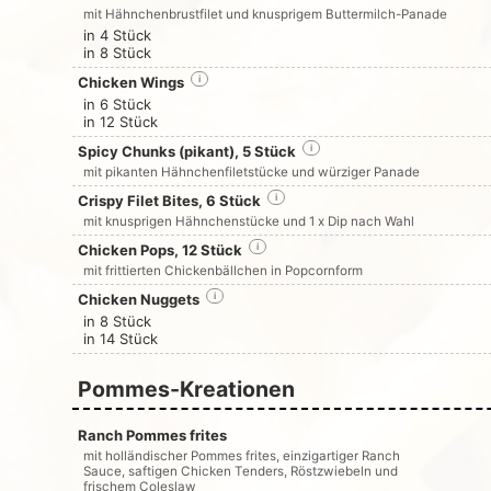
mit Hähnchenbrustfilet und knusprigem Buttermilch-Panade
in 4 Stück
in 8 Stück
Chicken Wings
i
in 6 Stück
in 12 Stück
Spicy Chunks (pikant), 5 Stück
i
mit pikanten Hähnchenfiletstücke und würziger Panade
Crispy Filet Bites, 6 Stück
i
mit knusprigen Hähnchenstücke und 1 x Dip nach Wahl
Chicken Pops, 12 Stück
i
mit frittierten Chickenbällchen in Popcornform
Chicken Nuggets
i
in 8 Stück
in 14 Stück
Pommes-Kreationen
Ranch Pommes frites
mit holländischer Pommes frites, einzigartiger Ranch
Sauce, saftigen Chicken Tenders, Röstzwiebeln und
frischem Coleslaw