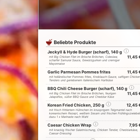
Beliebte Produkte
Jeckyll & Hyde Burger (scharf), 140 g
i
11,45 
mit Big Chicken Filet im Brioche Brötchen, Coleslaw,
scharfer Samurai Sauce, Gewürzgurken und cremiger
Mayonnaise
Garlic Parmesan Pommes frites
11,45 
mit holländischer Pommes frites, Knoblauch-Sauce, saftigen Chicke
Tenders und geriebenem italienischem Hartkäse
BBQ Chili Cheese Burger (scharf), 140 g
i
11,45 
mit Big Chicken Filet im Brioche Brötchen, feurigen
Jalapeños, süßer BBQ-Sauce und Cheddar Käse
Korean Fried Chicken, 250 g
i
12,45 
mit frisch frittiertem Hühnchen im knusprigem Teigmantel nach
koreanischem Rezept, weißem Sesam und frischen Frühlingszwiebel
dazu 1 x Marinade nach Wahl
Caesar Chicken Wrap
i
7,95 
mit knackig frischer Salatmischung, Chicken Tender, Cheddarkäse,
Caesar-Dressing