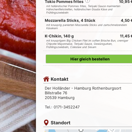
Tokio Pommes frites
i
10,95 
mit holländischer Pommes frites, Teriyaki Sauce marinierten
Hähnchenfiletstreifen, holländischen Gouda Käse und
Frühlingszwiebeln
Mozzarella Sticks, 4 Stück
4,50 
mit knusprig panierten Mozzarella Sticks und zartschmelzendem
Käsekern
K-Chikin, 140 g
11,45 
mit knusprigem Big Chicken Filet im soften Brioche Bun, cremiger
Chipotle Mayonnaise, Teriyaki Sauce, Gewürzgurken,
Frühlingszwiebeln, Coleslaw und Sesam
Hier gleich bestellen
Kontakt
Der Holländer - Hamburg Rothenburgsort
Billstraße 76
20539 Hamburg
Tel.: 0171-3452247
Standort