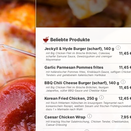
Beliebte Produkte
Jeckyll & Hyde Burger (scharf), 140 g
i
11,45 
mit Big Chicken Filet im Brioche Brötchen, Coleslaw,
scharfer Samurai Sauce, Gewürzgurken und cremiger
Mayonnaise
Garlic Parmesan Pommes frites
11,45 
mit holländischer Pommes frites, Knoblauch-Sauce, saftigen Chicke
Tenders und geriebenem italienischem Hartkäse
BBQ Chili Cheese Burger (scharf), 140 g
i
11,45 
mit Big Chicken Filet im Brioche Brötchen, feurigen
Jalapeños, süßer BBQ-Sauce und Cheddar Käse
Korean Fried Chicken, 250 g
i
12,45 
mit frisch frittiertem Hühnchen im knusprigem Teigmantel nach
koreanischem Rezept, weißem Sesam und frischen Frühlingszwiebel
dazu 1 x Marinade nach Wahl
Caesar Chicken Wrap
i
7,95 
mit knackig frischer Salatmischung, Chicken Tender, Cheddarkäse,
Caesar-Dressing