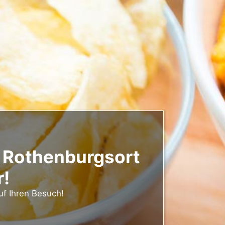
 Rothenburgsort
r!
uf Ihren Besuch!