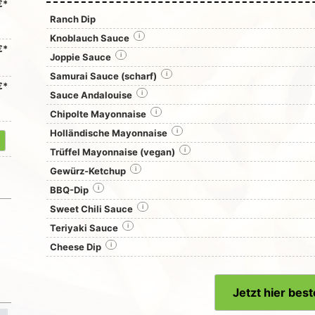
€*
Ranch Dip
Knoblauch Sauce
i
€*
Joppie Sauce
i
Samurai Sauce (scharf)
i
€*
Sauce Andalouise
i
Chipolte Mayonnaise
i
Holländische Mayonnaise
i
Trüffel Mayonnaise (vegan)
i
Gewürz-Ketchup
i
BBQ-Dip
i
Sweet Chili Sauce
i
Teriyaki Sauce
i
Cheese Dip
i
Jetzt hier best