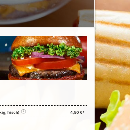
ig, frisch)
i
4,50 €*