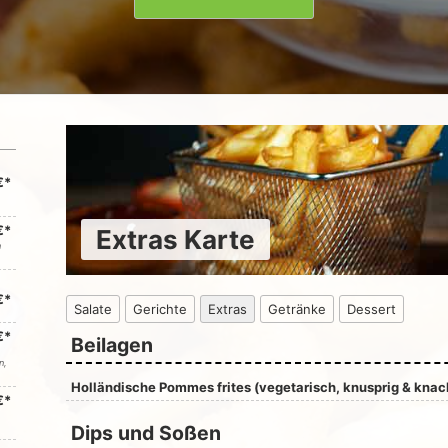
€*
€*
Extras Karte
n
€*
Salate
Gerichte
Extras
Getränke
Dessert
€*
Beilagen
n,
Holländische Pommes frites (vegetarisch, knusprig & knack
€*
Dips und Soßen